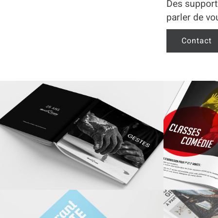
Des support
ÉVÉNEMENTIEL
parler de vo
BROCHURE LA
DO
GENERALE
P
Contact
ÉVÉNEMENTIEL
AFFICHE NATHALIE
AL
MAZÉAS