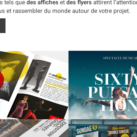
s tels que
des affiches
et
des flyers
attirent l’attenti
ÉVÉNEMENTIEL
ÉVÉNEMENTIEL
us et rassembler du monde autour de votre projet.
SSIER SIXTY
CATALOGU
ULSATIONS
ALEXANDER C
ÉVÉNEMENTIEL
ÉVÉNEMENTIEL
ICE CHAKE’N
AFFICHE LE TR
BURGER